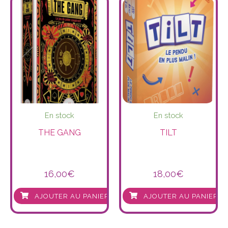
En stock
En stock
THE GANG
TILT
16,00
€
18,00
€
AJOUTER AU PANIER
AJOUTER AU PANIER