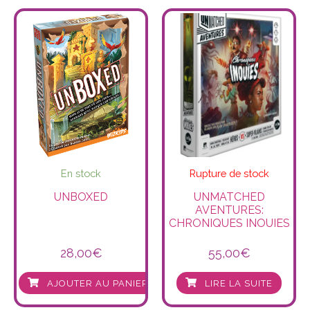
En stock
Rupture de stock
UNBOXED
UNMATCHED
AVENTURES:
CHRONIQUES INOUIES
28,00
€
55,00
€
AJOUTER AU PANIER
LIRE LA SUITE