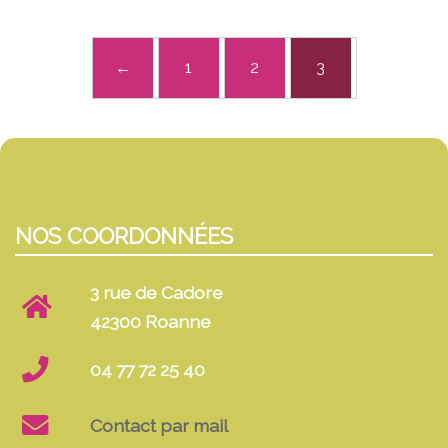
←
1
2
3
NOS COORDONNÉES
3 rue de Cadore
42300 Roanne
04 77 72 25 40
Contact par mail