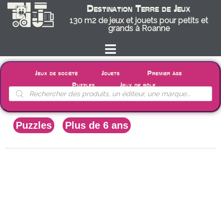
Destination Terre de Jeux
130 m2 de jeux et jouets pour petits et
grands à Roanne
Puzzles
Plus de 6 ans
/
/
/ PUZZLE EDUCATIF –
MYTHES & LEGENDES – 350 PCS